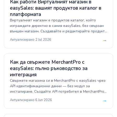
Как работи Виртуалният магазин в
easySales: вашият продуктов каталог в
платформата
Виртуалният магазин е продуктов каталог, който
изграждате директно в самия easySales, без свързан
външен магазин. Създавайте и редактирайте продукти
тук, после ги подавайте към продуктови фийдове,
→
Актуализирано 2 Jul 2026
обяви в маркетплейси и другите си магазини.
Как да свържете MerchantPro с
easySales: пълно ръководство за
интеграция
Свържете магазина си в MerchantPro с easySales чрез
API идентификационни данни — без модул за
инсталиране. Създайте API потребител в MerchantPro,
стартирайте съветника в easySales и поставете
→
Актуализирано 6 Jun 2026
комбинирания токен. Централизирайте поръчките,
синхронизирайте наличности и цени, генерирайте
фактури и товарителници автоматично и