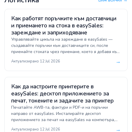
Логистика
Виж всички →
Как работят поръчките към доставчици
и приемането на стока в easySales:
зареждане и заприходяване
Управлявайте цикъла на зареждане в easySales —
създавайте поръчки към доставчиците си, после
приемайте стоката чрез приемане, което я добавя към
наличността ви. Ето как работят и двете страни.
→
Актуализирано 12 Jul 2026
Как да настроите принтерите в
easySales: десктоп приложението за
печат, токените и задачите за принтер
Печатайте AWB-та, фактури и PDF-и на поръчки
направо от easySales. Инсталирайте десктоп
приложението за печат на easySales на компютъра,
свързан с принтера, свържете го с два токена, а
→
Актуализирано 12 Jul 2026