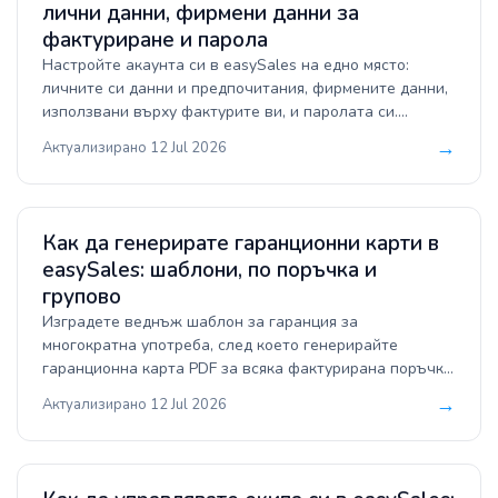
лични данни, фирмени данни за
фактуриране и парола
Настройте акаунта си в easySales на едно място:
личните си данни и предпочитания, фирмените данни,
използвани върху фактурите ви, и паролата си.
Включва нещата, за които да внимавате — защо
→
Актуализирано 12 Jul 2026
смяната на държавата ви може да засегне
абонамента ви и защо имейлът е фиксиран тук.
Как да генерирате гаранционни карти в
easySales: шаблони, по поръчка и
групово
Изградете веднъж шаблон за гаранция за
многократна употреба, след което генерирайте
гаранционна карта PDF за всяка фактурирана поръчка
— поединично или групово за цяла група за
→
Актуализирано 12 Jul 2026
обработка.