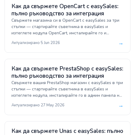
преизползвайте същия каталог като оферти на всеки
Как да свържете OpenCart с easySales:
маркетплейс.
пълно ръководство за интеграция
Свържете магазина си в OpenCart с easySales за три
стъпки — стартирайте съветника в easySales и
изтеглете модула OpenCart, инсталирайте го и
опреснете модификациите в админ панела на
→
Актуализирано 5 Jun 2026
OpenCart, след което поставете API ключа от
easySales обратно в модула. Централизирайте
поръчките, синхронизирайте наличностите,
генерирайте фактури и товарителници автоматично и
Как да свържете PrestaShop с easySales:
публикувайте същия каталог като оферти на всеки
пълно ръководство за интеграция
маркетплейс.
Свържете вашия PrestaShop магазин с easySales в три
стъпки — стартирайте съветника в easySales и
изтеглете модула, инсталирайте го в админ панела на
PrestaShop, след което поставете токена обратно в
→
Актуализирано 27 May 2026
easySales за финализиране. Централизирайте
поръчките, синхронизирайте наличностите и
комбинациите, генерирайте товарителници и фактури
и използвайте същия каталог като оферти на всеки
Как да свържете Unas с easySales: пълно
маркетплейс, на който продавате.