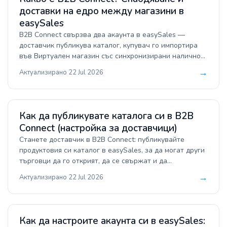
доставки на едро между магазини в
easySales
B2B Connect свързва два акаунта в easySales —
доставчик публикува каталог, купувач го импортира
във Виртуален магазин със синхронизирани наличност
и цени, а поръчките се препращат обратно към
→
Актуализирано 22 Jul 2026
доставчика за изпълнение.
Как да публикувате каталога си в B2B
Connect (настройка за доставчици)
Станете доставчик в B2B Connect: публикувайте
продуктовия си каталог в easySales, за да могат други
търговци да го открият, да се свържат и да
препродават продуктите ви. Задайте профила на
→
Актуализирано 22 Jul 2026
каталога, изберете публична или частна
визуализация, споделете код за свързване, добавете
логото си и управлявайте кои купувачи могат да
поръчват от вас — всичко от един екран.
Как да настроите акаунта си в easySales: