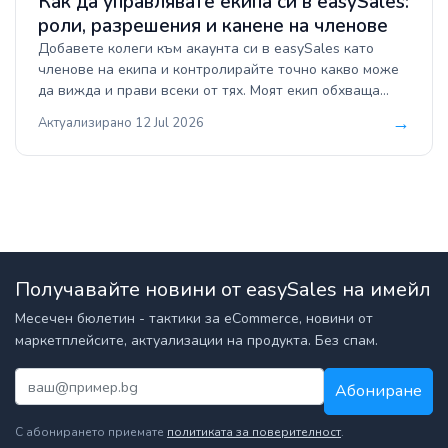
Как да управлявате екипа си в easySales:
роли, разрешения и канене на членове
Добавете колеги към акаунта си в easySales като
членове на екипа и контролирайте точно какво може
да вижда и прави всеки от тях. Моят екип обхваща
ролите, детайлния набор от разрешения, лимитите на
→
Актуализирано 12 Jul 2026
плана, процеса на канене, достъпа по статуси на
поръчки, принтера по подразбиране за всеки член и
как да отнемете или възстановите достъпа.
Получавайте новини от easySales на имейл
Месечен бюлетин - тактики за eCommerce, новини от
маркетплейсите, актуализации на продукта. Без спам.
Абониране
С абонирането приемате
политиката за поверителност
.