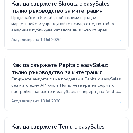
Как да свържете Skroutz с easySales:
пълно ръководство за интеграция
Продавайте в Skroutz, най-големия гръцки
маркетплейс, и управлявайте всичко от едно табло.
easySales публикува каталога ви в Skroutz чрез
продуктов фийд, получава поръчките ви от Skroutz
→
Актуализирано 18 Jul 2026
автоматично и връща обратно потвърждение,
проследяване и фактури с вашия Merchant API токен.
Това ръководство ви превежда през свързването на
Skroutz, публикуването на продуктите ви и
Как да свържете Pepita с easySales:
разбирането как работят поръчките, доставката и
пълно ръководство за интеграция
фактурирането.
Свържете акаунта си на продавач в Pepita с easySales
без нито един API ключ. Попълнете кратка форма с
настройки, запазете и easySales генерира два feed-а
— продуктов feed, който пренася каталога ви към
→
Актуализирано 18 Jul 2026
Pepita, и orders URL, който връща поръчките от Pepita
обратно. Централизирайте поръчките от Pepita от
Унгария, Румъния, Полша, Словакия, Германия, Австрия,
България и Хърватия, фактурирайте ги и поддържайте
Как да свържете Temu с easySales:
обявите, наличностите и цените си синхронизирани от