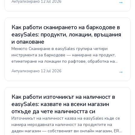
→
Актуализирано 12 Jul 2026
Фулфилмънт правила — и оставете поддържаните
доставчици да синхронизират складовия статус
обратно в easySales.
Как работи сканирането на баркодове в
easySales: продукти, локации, връщания
и опаковане
Менюто Сканиране в easySales групира четири
инструмента за баркодове — намиране на продукт,
етикетиране на локации по рафтове, обработка на
върнати пратки и подготовка на поръчки при
→
Актуализирано 12 Jul 2026
опаковане. Ето какво прави всеки и кога да го
използвате.
Как работи източникът на наличност в
easySales: казвате на всеки магазин
откъде да чете наличността си
Източникът на наличност казва на easySales къде се
намира меродавната наличност за продуктите на
даден магазин — собственият ви онлайн магазин, ERP