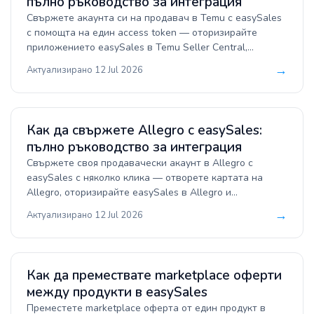
пълно ръководство за интеграция
едно табло.
Свържете акаунта си на продавач в Temu с easySales
с помощта на един access token — оторизирайте
приложението easySales в Temu Seller Central,
копирайте токена, отворете формата за свързване в
→
Актуализирано 12 Jul 2026
easySales, след което го поставете и попълнете
настройките на акаунта. Централизирайте поръчките
от Temu от европейските си пазари, издавайте
фактури, купувайте етикети за доставка и
Как да свържете Allegro с easySales:
публикувайте каталога си като оферти, с наличности и
пълно ръководство за интеграция
цени, поддържани в синхрон.
Свържете своя продавачески акаунт в Allegro с
easySales с няколко клика — отворете картата на
Allegro, оторизирайте easySales в Allegro и
конфигурирайте връзката. Без API ключове и без
→
Актуализирано 12 Jul 2026
разработчик. Централизирайте поръчките от Allegro,
генерирайте фактури и товарителници и публикувайте
каталога си като оферти в Allegro със синхронизирани
наличности и цени.
Как да премествате marketplace оферти
между продукти в easySales
Преместете marketplace оферта от един продукт в