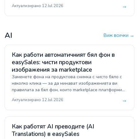
или счетоводна система, склад за фулфилмънт, фийд,
→
Актуализирано 12 Jul 2026
ръчно въвеждане или доставчик. Задава се за всеки
магазин, а външните източници се четат по график.
AI
Виж всички →
Как работи автоматичният бял фон в
easySales: чисти продуктови
изображения за marketplace
Заменете фона на продуктова снимка с чисто бяло с
няколко клика — за да минават изображенията ви
правилата за бял фон, които marketplace платформи
като eMAG налагат. Оригиналът никога не се
→
Актуализирано 12 Jul 2026
презаписва.
Как работят AI преводите (AI
Translations) в easySales