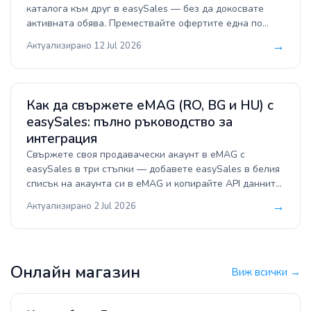
каталога към друг в easySales — без да докосвате
активната обява. Премествайте офертите една по
една, групово от списъка с Продукти или чрез Excel
→
Актуализирано 12 Jul 2026
импорт.
Как да свържете eMAG (RO, BG и HU) с
easySales: пълно ръководство за
интеграция
Свържете своя продавачески акаунт в eMAG с
easySales в три стъпки — добавете easySales в белия
списък на акаунта си в eMAG и копирайте API данните
за достъп, отворете формата за свързване в
→
Актуализирано 2 Jul 2026
easySales, след което въведете данните и
настройките на акаунта. Централизирайте поръчките
от eMAG за Румъния, България и Унгария, генерирайте
товарителници и фактури и публикувайте каталога си
Онлайн магазин
като оферти с автоматично синхронизирани
Виж всички →
наличности и цени, след като свържете офертите си с
каталога си.