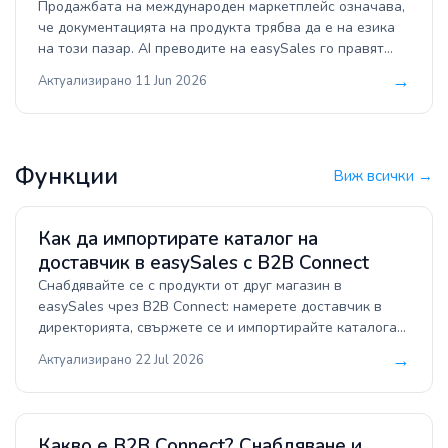
Продажбата на международен маркетплейс означава,
че документацията на продукта трябва да е на езика
на този пазар. AI преводите на easySales го правят
вместо теб — когато публикуваш продукт на чужд
→
Актуализирано 11 Jun 2026
маркетплейс, името, описанието, категорията и
характеристиките се превеждат автоматично преди
изпращането на офертата. Това ръководство обяснява
как работи, къде да преглеждаш и редактираш
Функции
преводите и как промените ти стигат до маркетплейса.
Виж всички →
Как да импортирате каталог на
доставчик в easySales с B2B Connect
Снабдявайте се с продукти от друг магазин в
easySales чрез B2B Connect: намерете доставчик в
директорията, свържете се и импортирайте каталога
му във Виртуалния си магазин със собствени
→
Актуализирано 22 Jul 2026
наличност, надценка и съпоставяне по SKU.
Поддържайте цените синхронизирани автоматично и
препращайте поръчките обратно към доставчика за
изпълнение.
Какво е B2B Connect? Снабдяване и