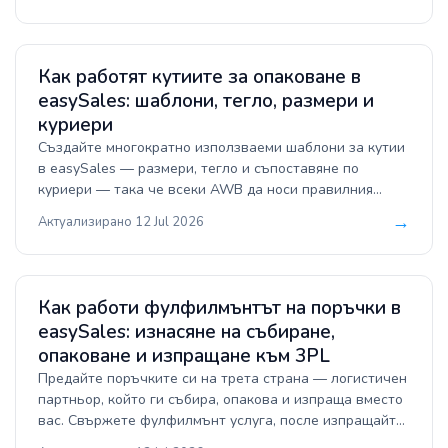
easySales изпраща задачи за печат, които
приложението изтегля и печата автоматично.
Как работят кутиите за опаковане в
easySales: шаблони, тегло, размери и
куриери
Създайте многократно използваеми шаблони за кутии
в easySales — размери, тегло и съпоставяне по
куриери — така че всеки AWB да носи правилния
размер и тегло на пратката, а етикетите да
→
Актуализирано 12 Jul 2026
генерирате с един клик.
Как работи фулфилмънтът на поръчки в
easySales: изнасяне на събиране,
опаковане и изпращане към 3PL
Предайте поръчките си на трета страна — логистичен
партньор, който ги събира, опакова и изпраща вместо
вас. Свържете фулфилмънт услуга, после изпращайте
поръчки ръчно, групово или автоматично с