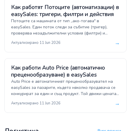
Как работят Потоците (автоматизации) в
easySales: тригери, филтри и действия
Потоците са машината от тип „ако-тогава" в
easySales. Един поток следи за събитие (тригер),
проверява незадължителни условия (филтри) и
изпълнява едно или повече действия — автоматично.
→
Актуализирано 11 Jun 2026
Това ръководство обяснява трите компонента, какво
може да стартира поток, как да го стесниш с филтри,
какво може да прави, как работи времето на
изпълнение и как да изградиш първия си поток.
Как работи Auto Price (автоматично
преценообразуване) в easySales
Auto Price е автоматичният преценообразувател на
easySales за пазарите, където няколко продавача се
конкурират за един и същ продукт. Той движи цената
нагоре и надолу между зададените от теб граници, за
→
Актуализирано 11 Jun 2026
да спечелиш първата позиция, без никога да
продаваш под своя минимум. Това ръководство
обяснява къде работи, как решава алгоритъмът, как да
го включиш и защо понякога не се изпълнява.