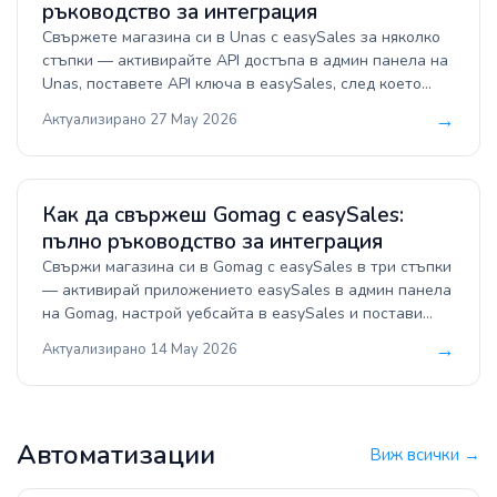
ръководство за интеграция
Свържете магазина си в Unas с easySales за няколко
стъпки — активирайте API достъпа в админ панела на
Unas, поставете API ключа в easySales, след което
изберете кои статуси на поръчки, статуси на продукти,
→
Актуализирано 27 May 2026
такси и склад да синхронизирате. Централизирайте
поръчките, синхронизирайте наличностите и
публикувайте същите продукти на всеки маркетплейс.
Как да свържеш Gomag с easySales:
пълно ръководство за интеграция
Свържи магазина си в Gomag с easySales в три стъпки
— активирай приложението easySales в админ панела
на Gomag, настрой уебсайта в easySales и постави
генерирания токен обратно в Gomag. Централизирай
→
Актуализирано 14 May 2026
поръчките, синхронизирай наличностите и публикувай
същите продукти на всеки маркетплейс, на който
продаваш.
Автоматизации
Виж всички →