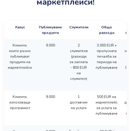
маркетплейси!
Казус
Публикувани
Служители
Общо
В
продукти
разходи
пу
Клиенти,
9.000
2
3.000 EUR +
В
които ръчно
служителя
пропусната
обр
публикуват
(разходи
печалба за
1 
продукти на
за заплата
периода на
маркетплейси
- 800 EUR
публикуване
Об
на
9
служител)
м
Клиенти,
9.000
1
500 EUR на
В
използващи
доставчик
маркетплейс
док
програмист
на услуги
за услуга за
и 
публикуване
пу
-