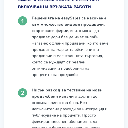
ВКЛЮЧВАШ И ВРЪЗКАТА РАБОТИ
Решенията на easySales са насочени
към множество видове продавачи:
стартиращи фирми, които могат да
продават дори без да имат онлайн
магазин; офлайн продавачи, които вече
продават на маркетплейси; опитни
продавачи в електронната търговия,
които се нуждаят от реални
оптимизации и подобрения на
процесите на продажби.
Нисък разход за тестване на нови
продажбени канали
и достъп до
огромна клиентска база. Без
допълнителни разходи за интеграция и
публикуване на продукти. Просто
фиксиран месечен абонамент въз
основа на броя предложения, които