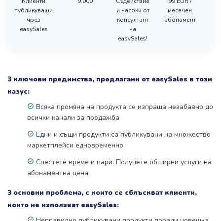
Клиенти
9.000
Съдействие
99 EUR /
Н
публикуващи
и насоки от
месечен
чрез
консултант
абонамент
easySales
на
easySales!
3 ключови предимства, предлагани от easySales в този
казус:
Всяка промяна на продукта се изпраща незабавно до
всички канали за продажба
Едни и същи продукти са публикувани на множество
маркетплейси едновременно
Спестете време и пари. Получете обширни услуги на
абонаментна цена
3 основни проблема, с които се сблъскват клиенти,
които не използват easySales:
Неправилно публикувани продукти поради човешка