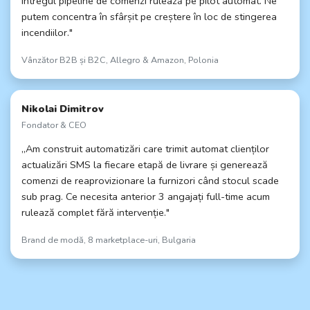
întregul pipeline de comenzi rulează pe pilot automat. Ne
putem concentra în sfârșit pe creștere în loc de stingerea
incendiilor."
Vânzător B2B și B2C, Allegro & Amazon, Polonia
Nikolai Dimitrov
Fondator & CEO
„Am construit automatizări care trimit automat clienților
actualizări SMS la fiecare etapă de livrare și generează
comenzi de reaprovizionare la furnizori când stocul scade
sub prag. Ce necesita anterior 3 angajați full-time acum
rulează complet fără intervenție."
Brand de modă, 8 marketplace-uri, Bulgaria