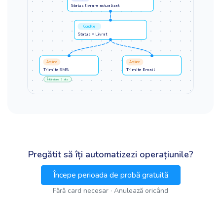
Status livrare actualizat
Condiție
Status = Livrat
Acțiune
Acțiune
Trimite SMS
Trimite Email
Întârziere: 3 zile
Pregătit să îți automatizezi operațiunile?
Începe perioada de probă gratuită
Fără card necesar · Anulează oricând