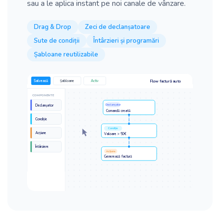
sau a le aplica instant pe noi canale de vânzare.
Drag & Drop
Zeci de declanșatoare
Sute de condiții
Întârzieri și programări
Șabloane reutilizabile
Flow factură auto
Salvează
Șabloane
Activ
COMPONENTE
Declanșator
Declanșator
Comandă creată
Condiție
Condiție
Acțiune
Valoare > 50€
Întârziere
Acțiune
Generează factură