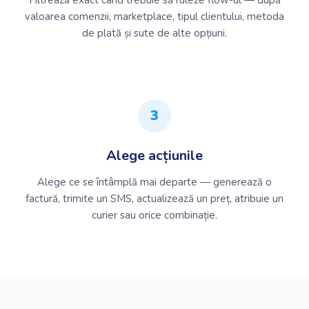
Filtrează exact când trebuie să ruleze flow-ul — după
valoarea comenzii, marketplace, tipul clientului, metoda
de plată și sute de alte opțiuni.
3
Alege acțiunile
Alege ce se întâmplă mai departe — generează o
factură, trimite un SMS, actualizează un preț, atribuie un
curier sau orice combinație.