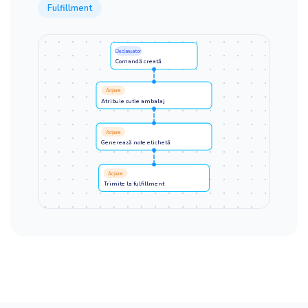
Fulfillment
Declanșator
Comandă creată
Acțiune
Atribuie cutie ambalaj
Acțiune
Generează note etichetă
Acțiune
Trimite la fulfillment