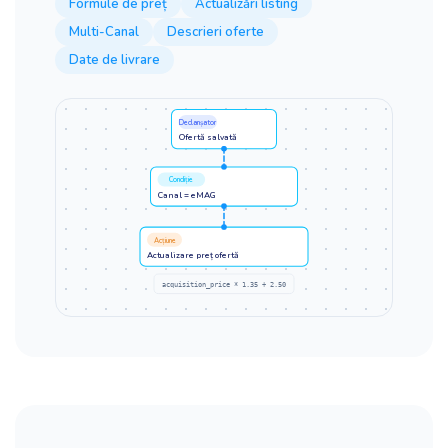
Formule de preț
Actualizări listing
Multi-Canal
Descrieri oferte
Date de livrare
Declanșator
Ofertă salvată
Condiție
Canal = eMAG
Acțiune
Actualizare preț ofertă
acquisition_price * 1.35 + 2.50