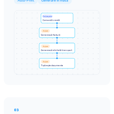
Auto-Print
Generare în masă
Declanșator
Comandă creată
Acțiune
Generează factură
Acțiune
Generează etichetă transport
Acțiune
Tipărește documente
03