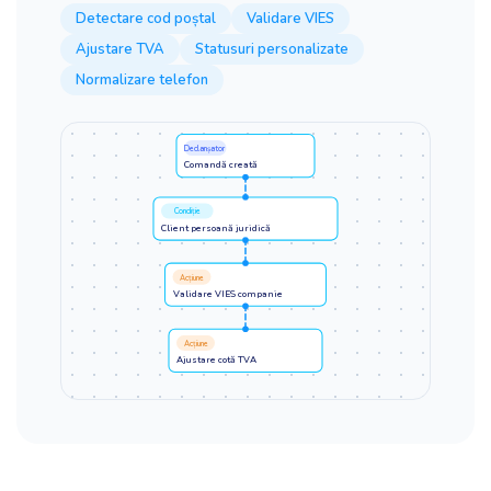
Detectare cod poștal
Validare VIES
Ajustare TVA
Statusuri personalizate
Normalizare telefon
Declanșator
Comandă creată
Condiție
Client persoană juridică
Acțiune
Validare VIES companie
Acțiune
Ajustare cotă TVA