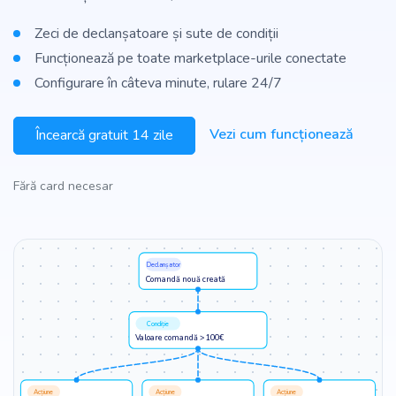
Zeci de declanșatoare și sute de condiții
Funcționează pe toate marketplace-urile conectate
Configurare în câteva minute, rulare 24/7
Vezi cum funcționează
Încearcă gratuit 14 zile
Fără card necesar
Declanșator
Comandă nouă creată
Condiție
Valoare comandă > 100€
Acțiune
Acțiune
Acțiune