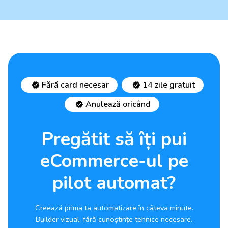
Fără card necesar
14 zile gratuit
Anulează oricând
Pregătit să îți pui
eCommerce-ul pe
pilot automat?
Creează prima ta automatizare în câteva minute.
Builder vizual, fără cunoștințe tehnice necesare.