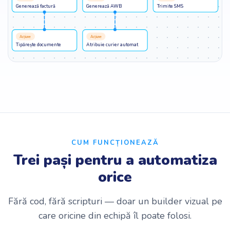
Generează factură
Generează AWB
Trimite SMS
Acțiune
Acțiune
Tipărește documente
Atribuie curier automat
CUM FUNCȚIONEAZĂ
Trei pași pentru a automatiza
orice
Fără cod, fără scripturi — doar un builder vizual pe
care oricine din echipă îl poate folosi.