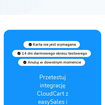
Karta nie jest wymagana
14 dni darmowego okresu testowego
Anuluj w dowolnym momencie
Przetestuj
integrację
CloudCart z
easySales i