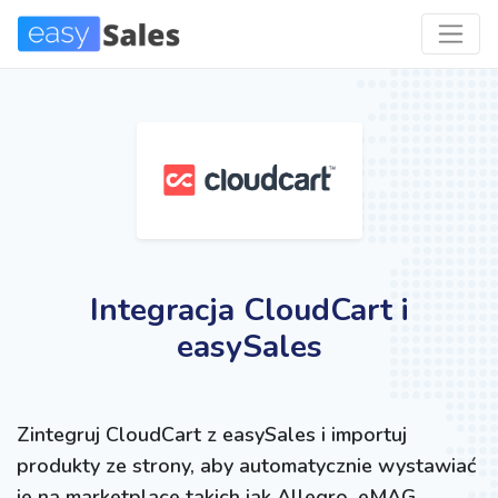
Integracja CloudCart i
easySales
Zintegruj CloudCart z easySales i importuj
produkty ze strony, aby automatycznie wystawiać
je na marketplace takich jak Allegro, eMAG,