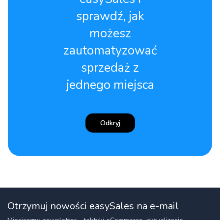
sprawdź, jak
możesz
zautomatyzować
sprzedaż z
jednego miejsca
Odkryj
Otrzymuj nowości easySales na e-mail