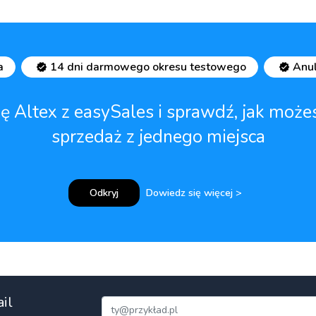
a
14 dni darmowego okresu testowego
Anu
cję Altex z easySales i sprawdź, jak mo
sprzedaż z jednego miejsca
Odkryj
Dowiedz się więcej >
il