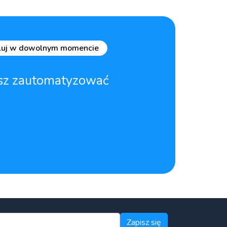
luj w dowolnym momencie
żesz zautomatyzować
Zapisz się