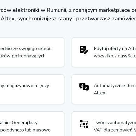
ców elektroniki w Rumunii, z rosnącym marketplace onl
ltex, synchronizujesz stany i przetwarzasz zamówieni
rednio ze swojego sklepu
Edytuj oferty na Altex
lików pośredniczących
wszystko z easySal
tany magazynowe między
Automatycznie tłuma
Altex
lnie. Generuj listy
Twórz zautomatyzow
, pojedynczo lub masowo
VAT dla zamówień VI