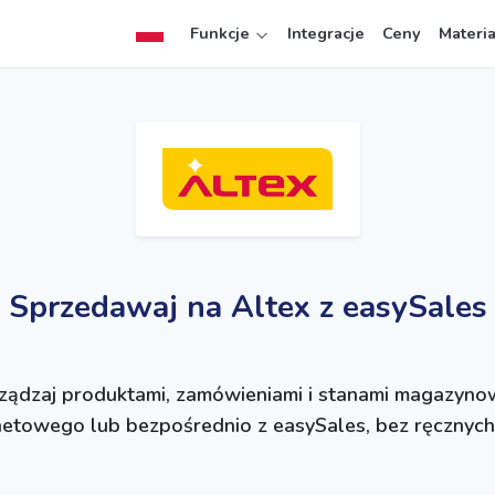
Funkcje
Integracje
Ceny
Materi
Sprzedawaj na Altex z easySales
arządzaj produktami, zamówieniami i stanami magazyno
netowego lub bezpośrednio z easySales, bez ręcznyc