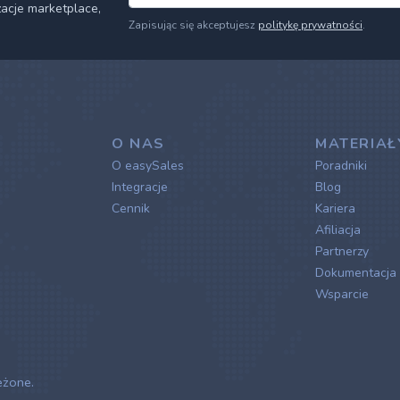
zacje marketplace,
Zapisując się akceptujesz
politykę prywatności
.
O NAS
MATERIAŁ
O easySales
Poradniki
Integracje
Blog
Cennik
Kariera
Afiliacja
Partnerzy
Dokumentacja
Wsparcie
eżone.