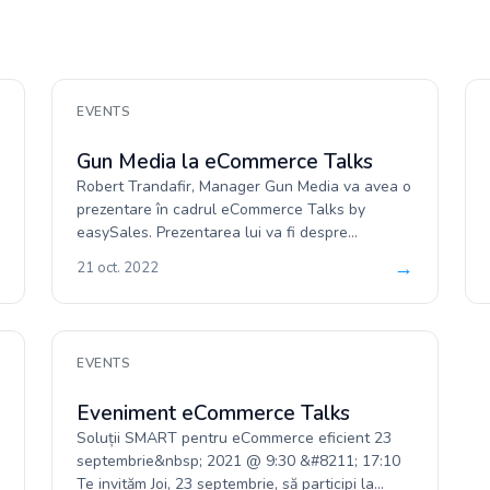
EVENTS
Gun Media la eCommerce Talks
Robert Trandafir, Manager Gun Media va avea o
prezentare în cadrul eCommerce Talks by
easySales. Prezentarea lui va fi despre
automatizare și cum anume schimbă...
→
21 oct. 2022
EVENTS
Eveniment eCommerce Talks
Soluții SMART pentru eCommerce eficient 23
septembrie&nbsp; 2021 @ 9:30 &#8211; 17:10
Te invităm Joi, 23 septembrie, să participi la