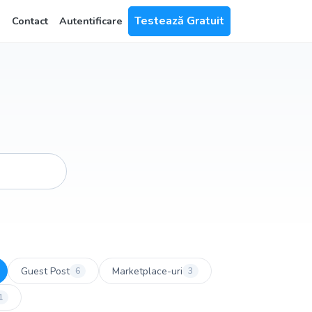
Testează Gratuit
Contact
Autentificare
Guest Post
Marketplace-uri
6
3
1