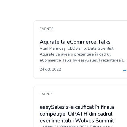
EVENTS
Aqurate la eCommerce Talks
Vlad Marincaș, CEO&amp; Data Scientist
Aqurate va avea o prezentare în cadrul
eCommerce Talks by easySales. Prezentarea lui
va fi despre “Personalizarea în eCom...
→
24 oct. 2022
EVENTS
easySales s-a calificat în finala
competiției UiPATH din cadrul
evenimentului Wolves Summit