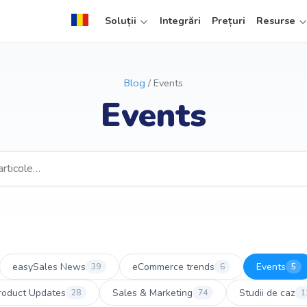
Soluții
Integrări
Prețuri
Resurse
Blog
/ Events
Events
easySales News
eCommerce trends
Events
39
6
5
roduct Updates
Sales & Marketing
Studii de caz
28
74
1