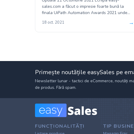
Update 21 Octombrie 2021 Echipa easy-
sales.com a făcut o impresie foarte bună la
finala UiPath Automation Awards 2021 unde
am primit aprecierea juriului format...
→
18 oct. 2021
Primește noutățile easySales pe em
Newsletter lunar - tactici de eCommerce, noutăți ma
de produs. Fără spam.
FUNCȚIONALITĂȚI
TIP BUSIN
Listare produse
Magazin Fizic