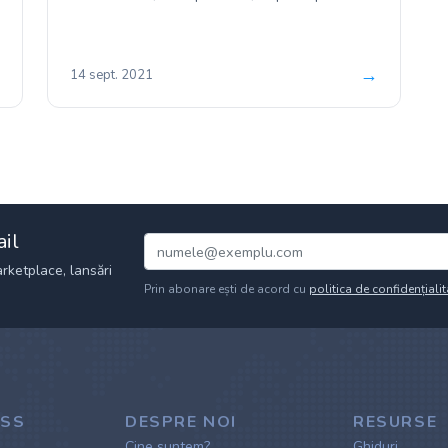
evenimentul&nbsp;eCommerce...
→
14 sept. 2021
ail
rketplace, lansări
Prin abonare ești de acord cu
politica de confidențialit
ESS
DESPRE NOI
RESURSE
Cine suntem?
Ghiduri