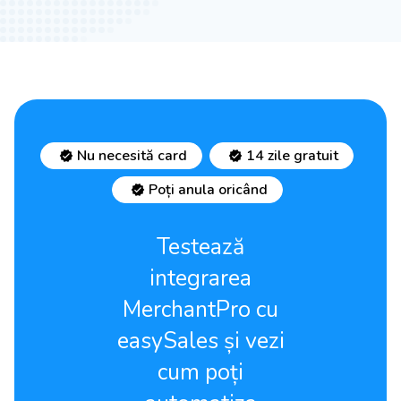
Nu necesită card
14 zile gratuit
Poți anula oricând
Testează
integrarea
MerchantPro cu
easySales și vezi
cum poți