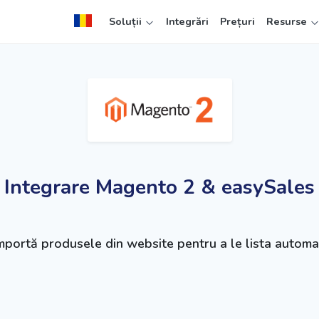
Soluții
Integrări
Prețuri
Resurse
Integrare Magento 2 & easySales
mportă produsele din website pentru a le lista auto