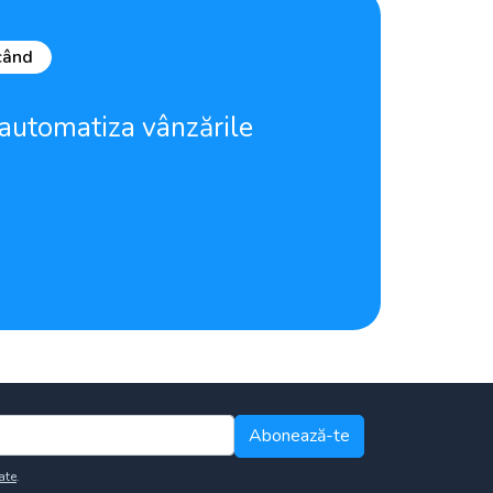
când
 automatiza vânzările
Abonează-te
ate
.