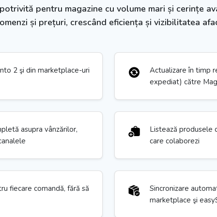
trivită pentru magazine cu volume mari și cerințe avan
enzi și prețuri, crescând eficiența și vizibilitatea afac
to 2 şi din marketplace-uri
Actualizare în timp r
expediat) către Mag
mpletă asupra vânzărilor,
Listează produsele d
 canalele
care colaborezi
ru fiecare comandă, fără să
Sincronizare automată
marketplace şi easy