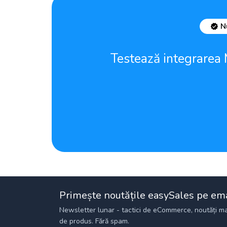
N
Testează integrarea 
Primește noutățile easySales pe em
Newsletter lunar - tactici de eCommerce, noutăți ma
de produs. Fără spam.