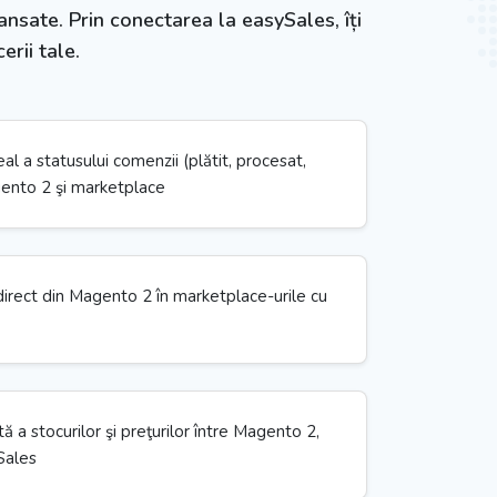
sate. Prin conectarea la easySales, îți
erii tale.
eal a statusului comenzii (plătit, procesat,
ento 2 şi marketplace
irect din Magento 2 în marketplace-urile cu
 a stocurilor şi preţurilor între Magento 2,
Sales