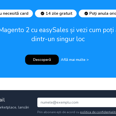
u necesită card
14 zile gratuit
Poți anula ori
Magento 2 cu easySales și vezi cum poți
dintr-un singur loc
Descoperă
Află mai multe >
ail
rketplace, lansări
Prin abonare ești de acord cu
politica de confidențialit