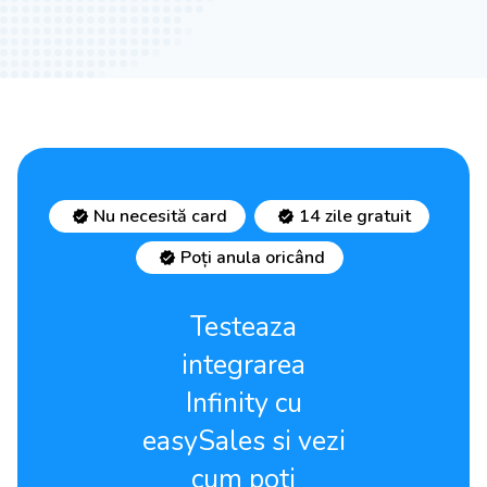
Nu necesită card
14 zile gratuit
Poți anula oricând
Testeaza
integrarea
Infinity cu
easySales si vezi
cum poti