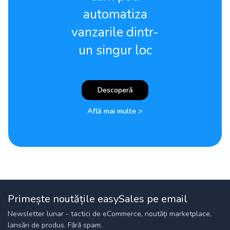
automatiza
vanzarile dintr-
un singur loc
Descoperă
Află mai multe >
Primește noutățile easySales pe email
Newsletter lunar - tactici de eCommerce, noutăți marketplace,
lansări de produs. Fără spam.