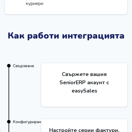
куриери
Как работи интеграцията
Свързване
Свържете вашия
SeniorERP акаунт с
easySales
Конфигуриране
Настройте серии фактури,