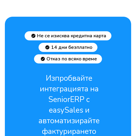
Не се изисква кредитна карта
14 дни безплатно
Отказ по всяко време
Изпробвайте
интеграцията на
SeniorERP с
easySales и
автоматизирайте
фактурирането