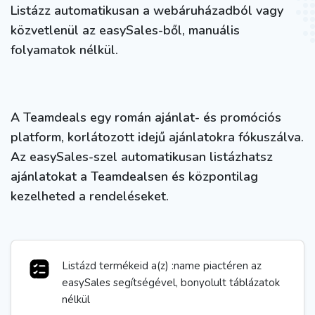
Listázz automatikusan a webáruházadból vagy
közvetlenül az easySales-ből, manuális
folyamatok nélkül.
A Teamdeals egy román ajánlat- és promóciós
platform, korlátozott idejű ajánlatokra fókuszálva.
Az easySales-szel automatikusan listázhatsz
ajánlatokat a Teamdealsen és központilag
kezelheted a rendeléseket.
Listázd termékeid a(z) :name piactéren az
easySales segítségével, bonyolult táblázatok
nélkül