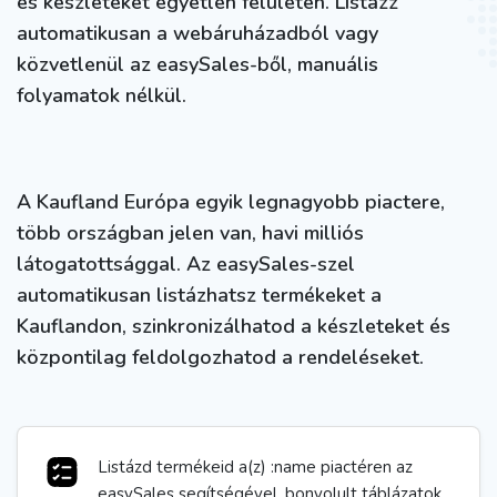
és készleteket egyetlen felületen. Listázz
automatikusan a webáruházadból vagy
közvetlenül az easySales-ből, manuális
folyamatok nélkül.
A Kaufland Európa egyik legnagyobb piactere,
több országban jelen van, havi milliós
látogatottsággal. Az easySales-szel
automatikusan listázhatsz termékeket a
Kauflandon, szinkronizálhatod a készleteket és
központilag feldolgozhatod a rendeléseket.
Listázd termékeid a(z) :name piactéren az
easySales segítségével, bonyolult táblázatok