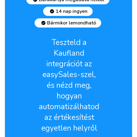
14 nap ingyen
Bármikor lemondható
Teszteld a
Kaufland
integrációt az
easySales-szel,
és nézd meg,
hogyan
automatizálhatod
az értékesítést
egyetlen helyről