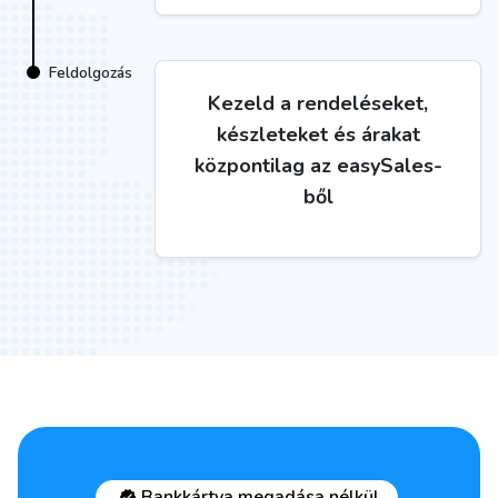
Feldolgozás
Kezeld a rendeléseket,
készleteket és árakat
központilag az easySales-
ből
Bankkártya megadása nélkül