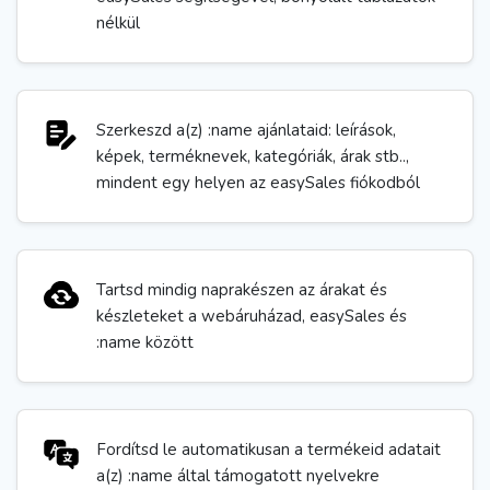
nélkül
Szerkeszd a(z) :name ajánlataid: leírások,
képek, terméknevek, kategóriák, árak stb..,
mindent egy helyen az easySales fiókodból
Tartsd mindig naprakészen az árakat és
készleteket a webáruházad, easySales és
:name között
Fordítsd le automatikusan a termékeid adatait
a(z) :name által támogatott nyelvekre