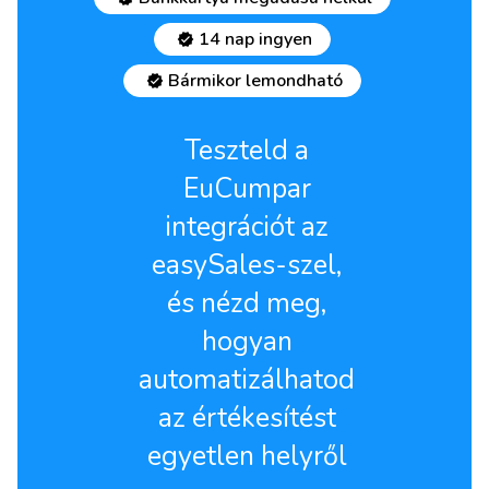
14 nap ingyen
Bármikor lemondható
Teszteld a
EuCumpar
integrációt az
easySales-szel,
és nézd meg,
hogyan
automatizálhatod
az értékesítést
egyetlen helyről