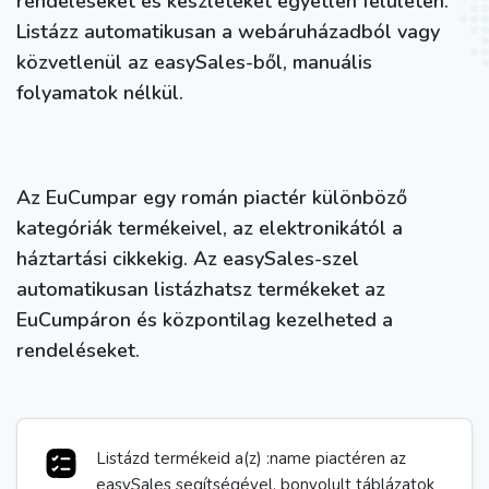
rendeléseket és készleteket egyetlen felületen.
Listázz automatikusan a webáruházadból vagy
közvetlenül az easySales-ből, manuális
folyamatok nélkül.
Az EuCumpar egy román piactér különböző
kategóriák termékeivel, az elektronikától a
háztartási cikkekig. Az easySales-szel
automatikusan listázhatsz termékeket az
EuCumpáron és központilag kezelheted a
rendeléseket.
Listázd termékeid a(z) :name piactéren az
easySales segítségével, bonyolult táblázatok