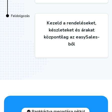
Feldolgozás
Kezeld a rendeléseket,
készleteket és árakat
központilag az easySales-
ből
Bankkártya megadása nélkül