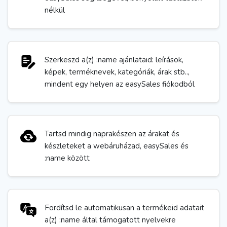
nélkül
Szerkeszd a(z) :name ajánlataid: leírások,
képek, terméknevek, kategóriák, árak stb..,
mindent egy helyen az easySales fiókodból
Tartsd mindig naprakészen az árakat és
készleteket a webáruházad, easySales és
:name között
Fordítsd le automatikusan a termékeid adatait
a(z) :name által támogatott nyelvekre