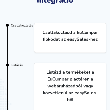
integráció
Csatlakoztatás
Csatlakoztasd a EuCumpar
fiókodat az easySales-hez
Listázás
Listázd a termékeket a
EuCumpar piactéren a
webáruházadból vagy
közvetlenül az easySales-
ből