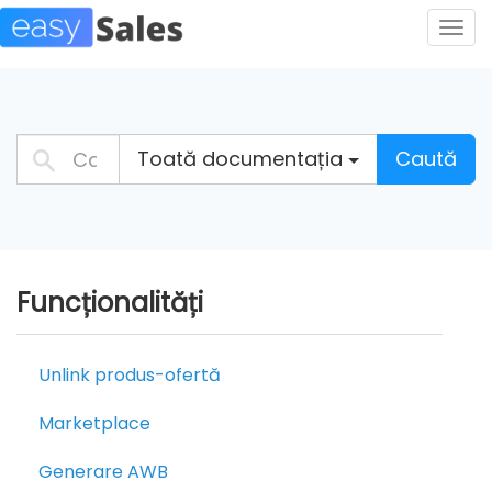
Togg
navig
Toată documentația
Caută
Funcționalități
Unlink produs-ofertă
Marketplace
Generare AWB