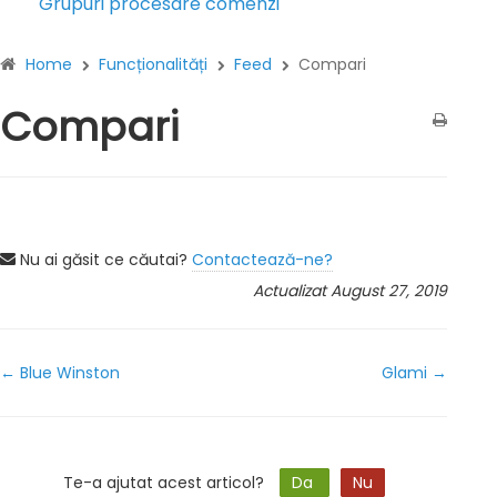
Grupuri procesare comenzi
Home
Funcționalități
Feed
Compari
Compari
Nu ai găsit ce căutai?
Contactează-ne?
Actualizat August 27, 2019
← Blue Winston
Glami →
Doc
navigation
Te-a ajutat acest articol?
Da
Nu